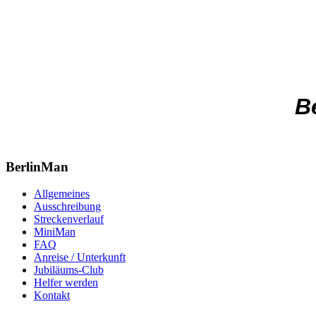
B
BerlinMan
Allgemeines
Ausschreibung
Streckenverlauf
MiniMan
FAQ
Anreise / Unterkunft
Jubiläums-Club
Helfer werden
Kontakt