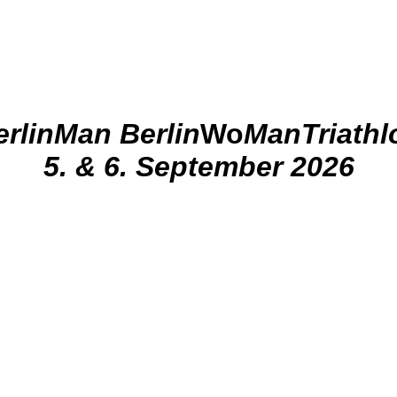
erlinMan Berlin
Wo
ManTriathl
5. & 6. September 2026